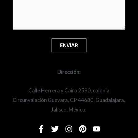
Dirección:
Calle Herrera y Cairo 2590, colonia
Circunvalación Guevara, CP 44680, Guadalajara,
Jalisco, México.