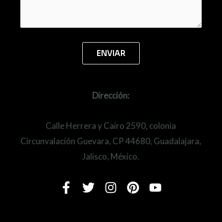
Dirección:
Calle Herrera y Cairo 2590, colonia
Circunvalación Guevara, CP 44680, Guadalajara,
Jalisco, México.