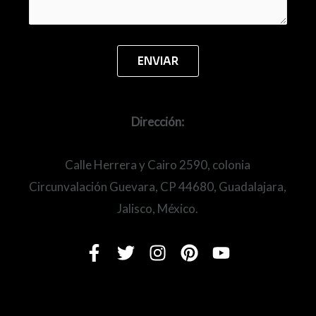
Dirección:
Calle Herrera y Cairo 2590, colonia
Circunvalación Guevara, CP 44680, Guadalajara,
Jalisco, México.