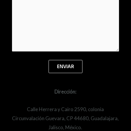
Dirección:
Calle Herrera y Cairo 2590, colonia
Circunvalación Guevara, CP 44680, Guadalajara,
Jalisco, México.