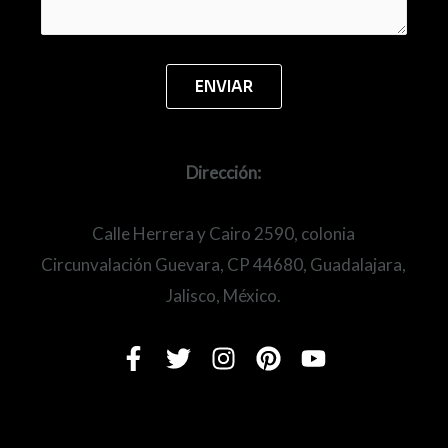
Dirección:
Calle Herrera y Cairo 2590, colonia
Circunvalación Guevara, CP 44680, Guadalajara,
Jalisco, México.