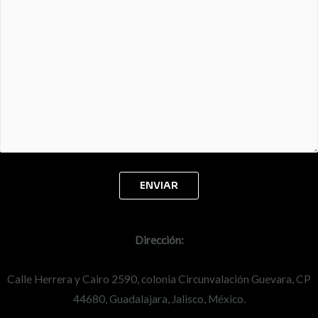
Dirección:
Calle Herrera y Cairo 2590, colonia Circunvalación Guevara, CP
44680, Guadalajara, Jalisco, México.