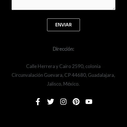
Dirección:
Calle Herrera y Cairo 2590, colonia
Circunvalación Guevara, CP 44680, Guadalajara,
Jalisco, México.