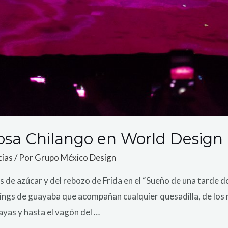
osa Chilango en World Design 
cias
/ Por
Grupo México Design
s de azúcar y del rebozo de Frida en el “Sueño de una tarde 
oings de guayaba que acompañan cualquier quesadilla, de los
hayas y hasta el vagón del …