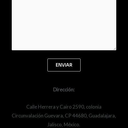
Dirección:
Calle Herrera y Cairo 2590, colonia
Circunvalación Guevara, CP 44680, Guadalajara,
Jalisco, México.