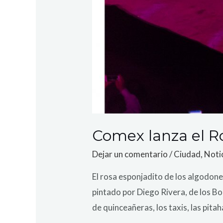
Comex lanza el R
Dejar un comentario
/
Ciudad
,
Noti
El rosa esponjadito de los algodone
pintado por Diego Rivera, de los B
de quinceañeras, los taxis, las pita