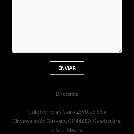
Dirección:
Calle Herrera y Cairo 2590, colonia
Circunvalación Guevara, CP 44680, Guadalajara,
Jalisco, México.