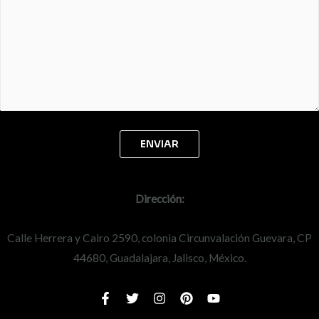
Dirección:
Calle Herrera y Cairo 2590, colonia Circunvalación Guevara, CP
44680, Guadalajara, Jalisco, México.