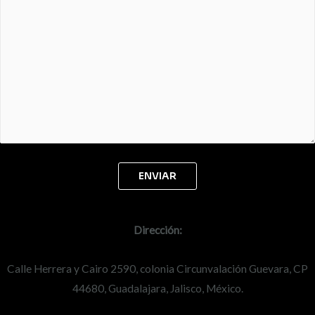
Dirección:
Calle Herrera y Cairo 2590, colonia Circunvalación Guevara, CP
44680, Guadalajara, Jalisco, México.