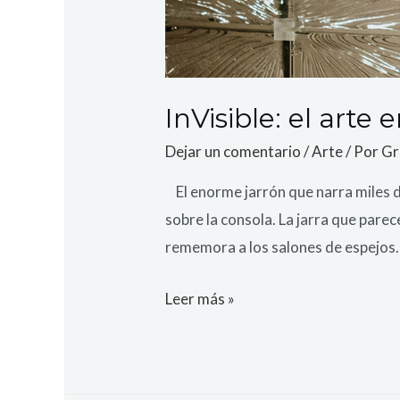
InVisible: el arte
Dejar un comentario
/
Arte
/ Por
Gr
El enorme jarrón que narra miles de
sobre la consola. La jarra que parece
rememora a los salones de espejos.
Leer más »