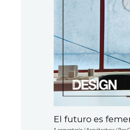
El futuro es feme
1 comentario
/
Arquitectura
/ Por
G