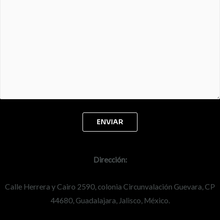
Dirección:
Calle Herrera y Cairo 2590, colonia Circunvalación Guevara, CP
44680, Guadalajara, Jalisco, México.