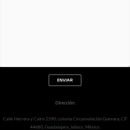
Dirección:
Calle Herrera y Cairo 2590, colonia Circunvalación Guevara, CP
44680, Guadalajara, Jalisco, México.