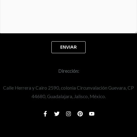
Dirección:
Calle Herrera y Cairo 2590, colonia Circunvalación Guevara, CP
44680, Guadalajara, Jalisco, México.