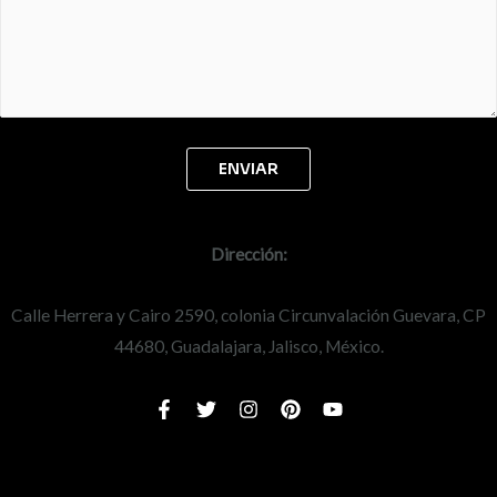
Dirección:
Calle Herrera y Cairo 2590, colonia Circunvalación Guevara, CP
44680, Guadalajara, Jalisco, México.