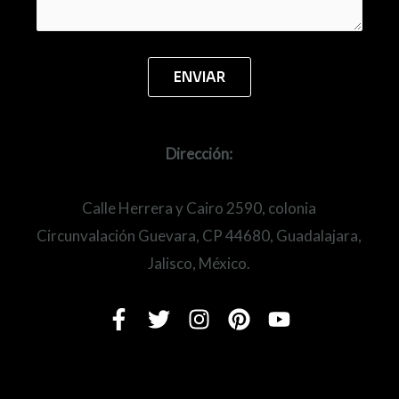
Dirección:
Calle Herrera y Cairo 2590, colonia
Circunvalación Guevara, CP 44680, Guadalajara,
Jalisco, México.