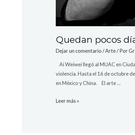
Quedan pocos día
Dejar un comentario
/
Arte
/ Por
Gr
Ai Weiwei llegó al MUAC en Ciudad d
violencia. Hasta el 16 de octubre d
en México y China. El arte …
Leer más »