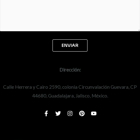
Dirección:
Calle Herrera y Cairo 2590, colonia Circunvalación Guevara, CP
44680, Guadalajara, Jalisco, México.