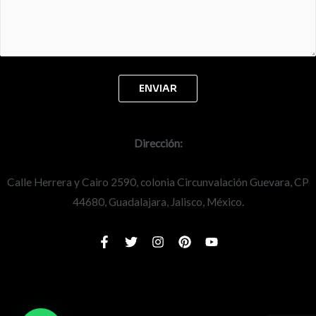
Dirección:
Calle Herrera y Cairo 2590, colonia Circunvalación Guevara, CP
44680, Guadalajara, Jalisco, México.