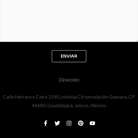
Dirección:
Calle Herrera y Cairo 2590, colonia Circunvalación Guevara, CP
44680, Guadalajara, Jalisco, México.