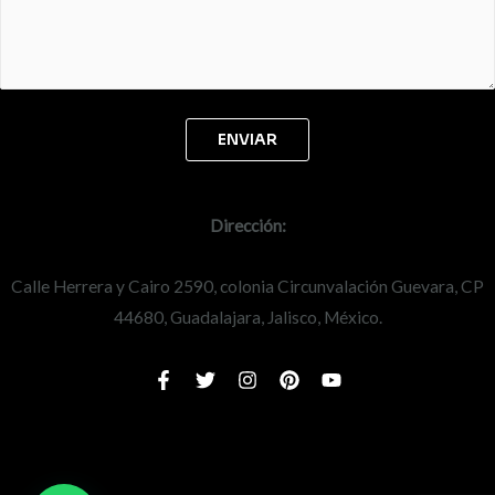
Dirección:
Calle Herrera y Cairo 2590, colonia Circunvalación Guevara, CP
44680, Guadalajara, Jalisco, México.