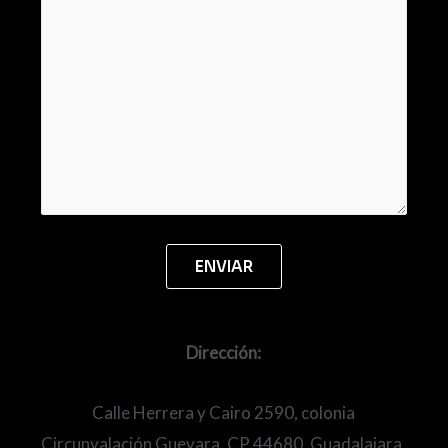
Dirección:
Calle Herrera y Cairo 2590, colonia
Circunvalación Guevara, CP 44680, Guadalajara,