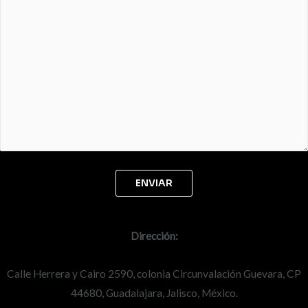
Dirección:
Calle Herrera y Cairo 2590, colonia Circunvalación Guevara, CP
44680, Guadalajara, Jalisco, México.