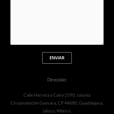
Dirección:
Calle Herrera y Cairo 2590, colonia
Circunvalación Guevara, CP 44680, Guadalajara,
Jalisco, México.