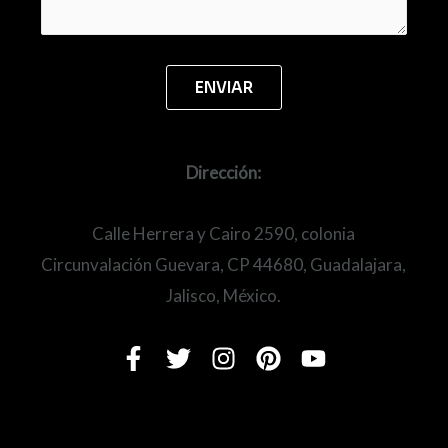
Dirección:
Calle Herrera y Cairo 2590, colonia
Circunvalación Guevara, CP 44680, Guadalajara,
Jalisco, México.