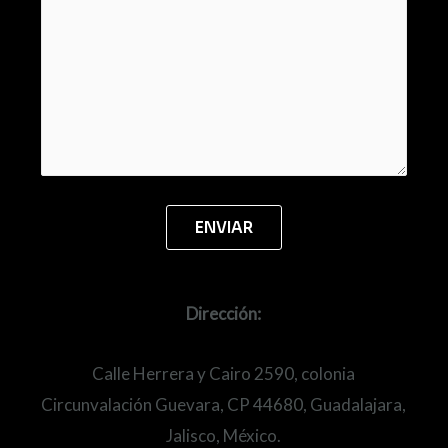
Dirección:
Calle Herrera y Cairo 2590, colonia
Circunvalación Guevara, CP 44680, Guadalajara,
Jalisco, México.