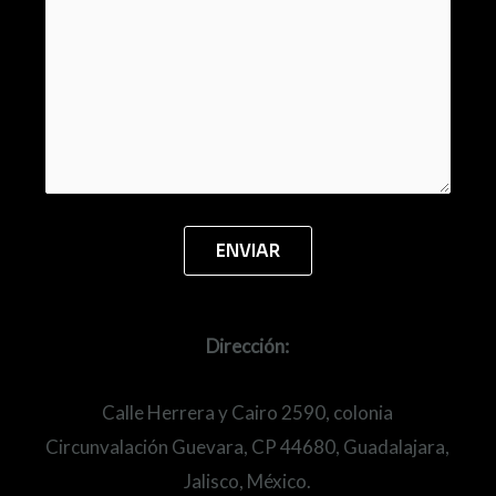
Dirección:
Calle Herrera y Cairo 2590, colonia
Circunvalación Guevara, CP 44680, Guadalajara,
Jalisco, México.