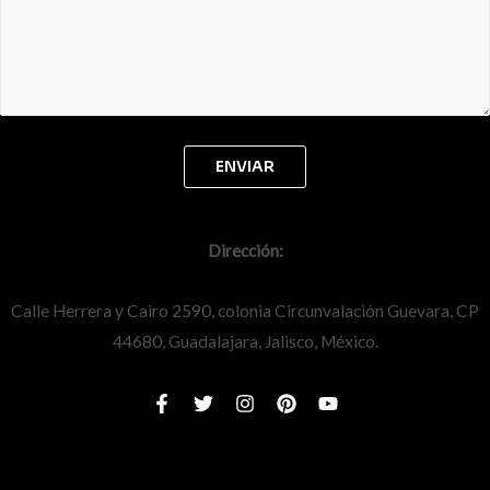
Dirección:
Calle Herrera y Cairo 2590, colonia Circunvalación Guevara, CP
44680, Guadalajara, Jalisco, México.