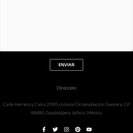
Dirección:
Calle Herrera y Cairo 2590, colonia Circunvalación Guevara, CP
44680, Guadalajara, Jalisco, México.