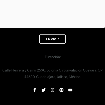
Dirección:
Calle Herrera y Cairo 2590, colonia Circunvalación Guevara, CP
44680, Guadalajara, Jalisco, México.