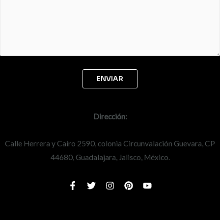
Dirección:
Calle Herrera y Cairo 2590, colonia Circunvalación Guevara, CP
44680, Guadalajara, Jalisco, México.