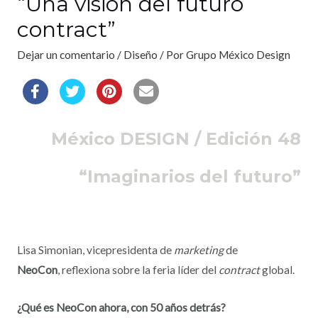
“Una visión del futuro
contract”
Dejar un comentario
/
Diseño
/ Por
Grupo México Design
México DESIGN / Edición 48
“Imaginarios del futuro”
Lisa Simonian, vicepresidenta de
marketing
de
NeoCon
, reflexiona sobre la feria líder del
contract
global.
¿Qué es NeoCon ahora, con 50 años detrás?