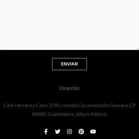
Dirección:
Calle Herrera y Cairo 2590, colonia Circunvalación Guevara, CP
44680, Guadalajara, Jalisco, México.