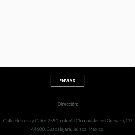
Dirección:
Calle Herrera y Cairo 2590, colonia Circunvalación Guevara, CP
44680, Guadalajara, Jalisco, México.