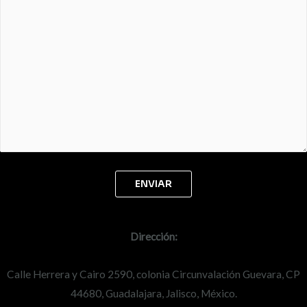
Dirección:
Calle Herrera y Cairo 2590, colonia Circunvalación Guevara, CP
44680, Guadalajara, Jalisco, México.