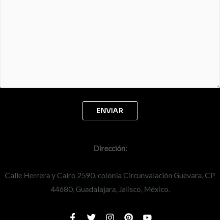
Dirección:
Calle Herrera y Cairo 2590, colonia Circunvalación Guevara, CP
44680, Guadalajara, Jalisco, México.