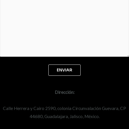
Dirección:
Calle Herrera y Cairo 2590, colonia Circunvalación Guevara, CP
44680, Guadalajara, Jalisco, México.