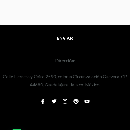
Dirección:
Calle Herrera y Cairo 2590, colonia Circunvalación Guevara, CP
44680, Guadalajara, Jalisco, México.