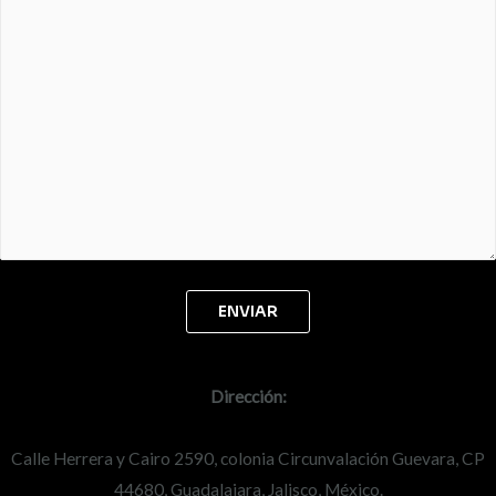
Dirección:
Calle Herrera y Cairo 2590, colonia Circunvalación Guevara, CP
44680, Guadalajara, Jalisco, México.