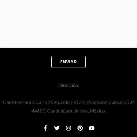
Dirección:
Calle Herrera y Cairo 2590, colonia Circunvalación Guevara, CP
44680, Guadalajara, Jalisco, México.