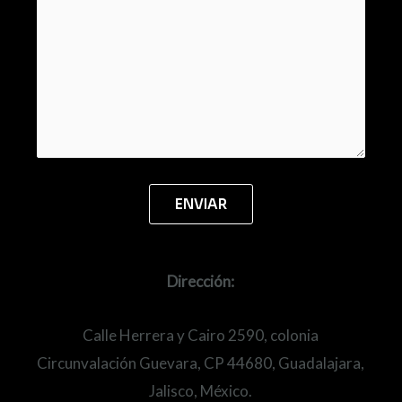
Dirección:
Calle Herrera y Cairo 2590, colonia
Circunvalación Guevara, CP 44680, Guadalajara,
Jalisco, México.