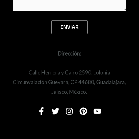
Dirección:
Calle Herrera y Cairo 2590, colonia
Circunvalación Guevara, CP 44680, Guadalajara,
Jalisco, México.