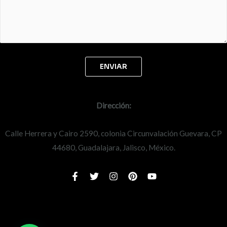
Dirección:
Calle Herrera y Cairo 2590, colonia Circunvalación Guevara, CP
44680, Guadalajara, Jalisco, México.