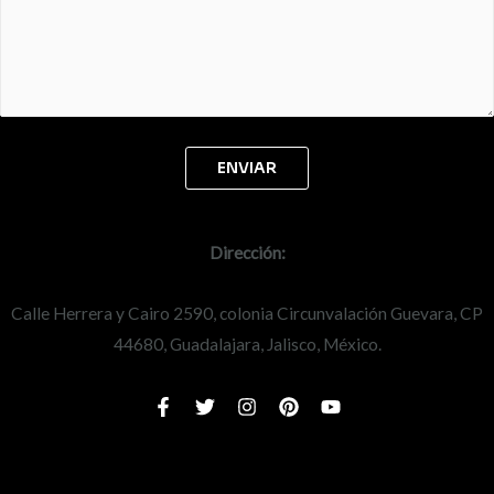
Dirección:
Calle Herrera y Cairo 2590, colonia Circunvalación Guevara, CP
44680, Guadalajara, Jalisco, México.