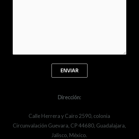
Dirección:
Calle Herrera y Cairo 2590, colonia
Circunvalación Guevara, CP 44680, Guadalajara,
Jalisco, México.