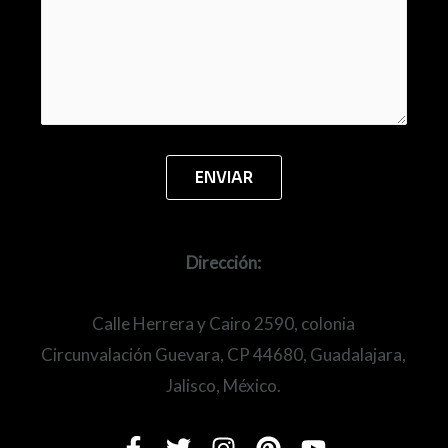
Dirección:
Calle Herrera y Cairo 2590, colonia
Circunvalación Guevara, CP 44680, Guadalajara,
Jalisco, México.