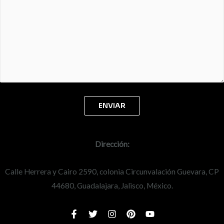
Dirección:
Calle Herrera y Cairo 2590, colonia Circunvalación Guevara, CP
44680, Guadalajara, Jalisco, México.