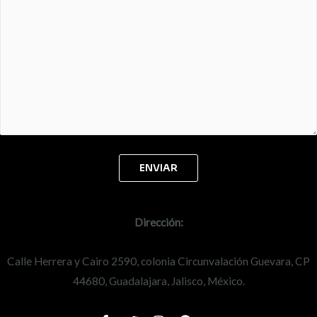
Dirección:
Calle Herrera y Cairo 2590, colonia Circunvalación Guevara, CP
44680, Guadalajara, Jalisco, México.