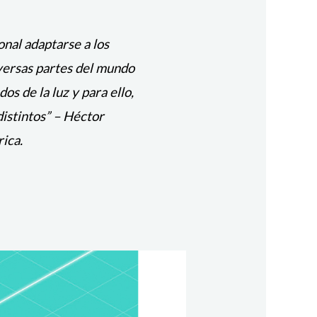
onal adaptarse a los
iversas partes del mundo
s de la luz y para ello,
distintos”
– Héctor
ica.