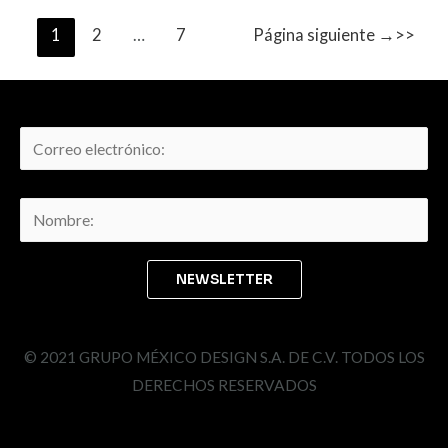
1
2
…
7
Página siguiente
→
© 2021 GRUPO MÉXICO DESIGN S.A. DE C.V. TODOS LOS
DERECHOS RESERVADOS